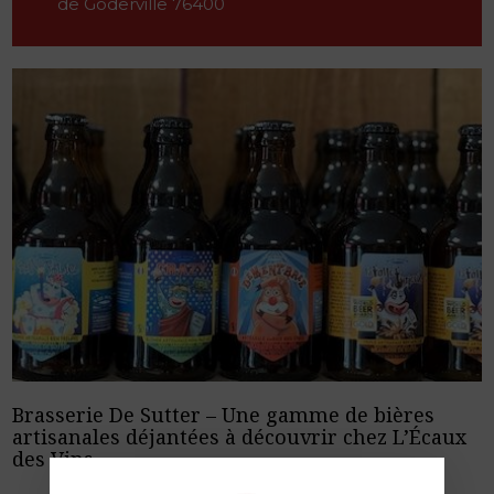
de Goderville 76400
Brasserie De Sutter – Une gamme de bières
artisanales déjantées à découvrir chez L’Écaux
des Vins