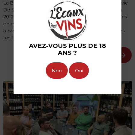
La Brasserie De Sutter, fondée par Antoine et Frédéric
De Sutter, est située à Gisors, en Normandie. Depuis
2012, elle est devenue l’une des références régionales
en matière de bière artisanale indépendante. Leur
devise : produire des bières gourmandes, accessibles,
respectueuses de l’environneme...
AVEZ-VOUS PLUS DE 18
ANS ?
En savoir plus
non
oui