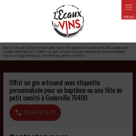
Panneau de gestion des cookies
Bar à vins et bières artisanales avec terrasse conviviale près de Goderville /
Goderville 76400 / Offrir un gin artisanal avec étiquette personnalisée
pour un baptême ou une fête en petit comité à
Offrir un gin artisanal avec étiquette
personnalisée pour un baptême ou une fête en
petit comité à Goderville 76400
02 44 10 14 17