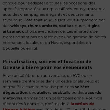
conçue pour s’adapter à toutes les occasions, des
apéritifs improvisés aux repas raffinés. Vous y trouverez
aussi des champagnes élégants et des crémants
savoureux. Côté spiritueux, laissez-vous surprendre par
des
whiskys
,
rhums ambrés
,
vodkas
pures et
gins
artisanaux
choisis avec exigence. Les amateurs de
bières ne sont pas en reste avec une gamme de bières
normandes, locales et du Havre, disponibles en
bouteille ou en fût.
Privatisation, soirées et location de
tireuse à bière pour vos événements
Envie de célébrer un anniversaire, un EVG ou un
séminaire d’entreprise dans un cadre chaleureux et
original ? La cave se privatise pour des
soirées
dégustation
, des
ateliers cocktails
ou des
accords
mets-vins
, animés par un gérant passionné. Pour vos
réceptions à domicile, profitez de la
location de
tireuse à bière
avec fûts de 6L, 20L ou 30L, livrés avec