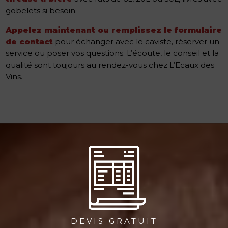
gobelets si besoin.
Appelez maintenant ou remplissez le formulaire
de contact
pour échanger avec le caviste, réserver un
service ou poser vos questions. L’écoute, le conseil et la
qualité sont toujours au rendez-vous chez L’Ecaux des
Vins.
DEVIS GRATUIT