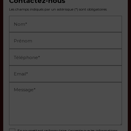
Contactez-nous
Les champs indiqués par un astérisque (*) sont obligatoires
Nom*
Prénom
Téléphone*
Email*
Message*
En soumettant ce formulaire, j'accepte que les informations